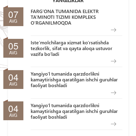
YANGILIKLAR
07
FARG‘ONA TUMANIDA ELEKTR
TA’MINOTI TIZIMI KOMPLEKS
AVG
O‘RGANILMOQDA
05
Iste’molchilarga xizmat ko‘rsatishda
tezkorlik, sifat va qayta aloqa ustuvor
AVG
vazifa bo‘ladi
04
Yangiyo‘l tumanida qarzdorlikni
kamaytirishga qaratilgan ishchi guruhlar
AVG
faoliyat boshladi
04
Yangiyo‘l tumanida qarzdorlikni
kamaytirishga qaratilgan ishchi guruhlar
AVG
faoliyat boshladi