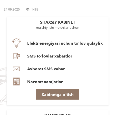
24.09.2025
1489
SHAXSIY KABINET
maishiy iste'molchilar uchun
Elektr energiyasi uchun to'lov qulaylik
SMS to'lovlar xabardor
Axborot SMS xabar
Nazorat xarajatlar
Kabinetga o`tish