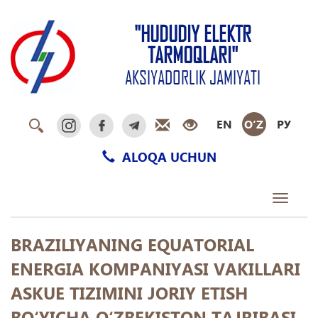
"HUDUDIY ELEKTR
TARMOQLARI"
AKSIYADORLIK JAMIYATI
EN
O‘Z
РУ
ALOQA UCHUN
Toggle
navigati
BRAZILIYANING EQUATORIAL
ENERGIA KOMPANIYASI VAKILLARI
ASKUE TIZIMINI JORIY ETISH
BO‘YICHA O‘ZBEKISTON TAJRIBASI