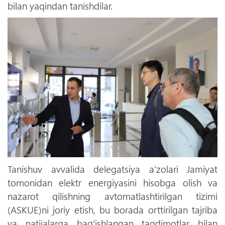
bilan yaqindan tanishdilar.
Tanishuv avvalida delegatsiya a’zolari Jamiyat
tomonidan elektr energiyasini hisobga olish va
nazarot qilishning avtomatlashtirilgan tizimi
(ASKUE)ni joriy etish, bu borada orttirilgan tajriba
va natijalarga bag‘ishlangan taqdimotlar bilan