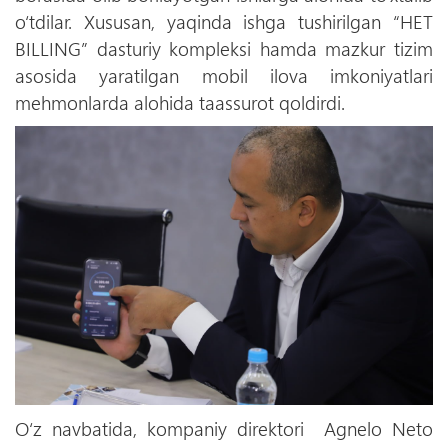
o‘tdilar. Xususan, yaqinda ishga tushirilgan “HET
BILLING” dasturiy kompleksi hamda mazkur tizim
asosida yaratilgan mobil ilova imkoniyatlari
mehmonlarda alohida taassurot qoldirdi.
O‘z navbatida, kompaniy direktori Agnelo Neto