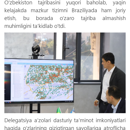
O‘zbekiston tajribasini yuqori baholab, yaqin
kelajakda mazkur tizimni Braziliyada ham joriy
etish, bu borada o‘zaro tajriba almashish
muhimligini ta’kidlab o‘tdi.
Delegatsiya a’zolari dasturiy ta’minot imkoniyatlari
haqida o‘zlarining qiziqtirgan savollariga atroflicha