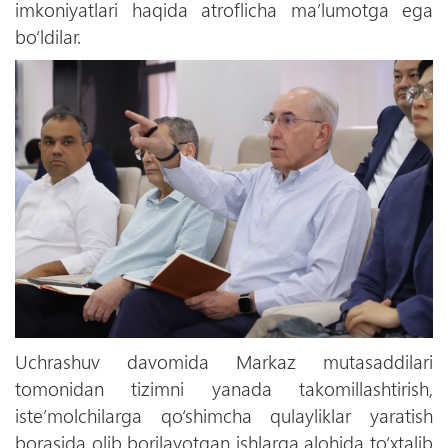
imkoniyatlari haqida atroflicha ma’lumotga ega
bo‘ldilar.
Uchrashuv davomida Markaz mutasaddilari
tomonidan tizimni yanada takomillashtirish,
iste’molchilarga qo‘shimcha qulayliklar yaratish
borasida olib borilayotgan ishlarga alohida to‘xtalib