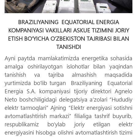
BRAZILIYANING EQUATORIAL ENERGIA
KOMPANIYASI VAKILLARI ASKUE TIZIMINI JORIY
ETISH BO‘YICHA O‘ZBEKISTON TAJRIBASI BILAN
TANISHDI
Ayni paytda mamlakatimizda energetika sohasida
amalga oshirilayotgan islohotlar bilan yaqindan
tanishish va tajriba almashish maqsadida
yurtimizda bo‘lib turgan Braziliyaning Equatorial
Energia S.A. kompaniyasi tijoriy direktori Agnelo
Neto boshchiligidagi delegatsiya a’zolari “Hududiy
elektr tarmoqlari” Ajning “Elektr energiyasi sotishni
avtomatlashtirish markazi” filialiga tashrif buyurib,
respublikamiz bo‘ylab joriy etilgan elektr
energiyasini hisobga olishni avtomatlashtirish tizimi