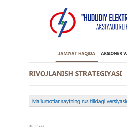
"HUDUDIY ELEKT
AKSIYADORLI
JAMIYAT HAQIDA
AKSIONER V
RIVOJLANISH STRATEGIYASI
Ma'lumotlar saytning rus tilidagi versiyas
30166