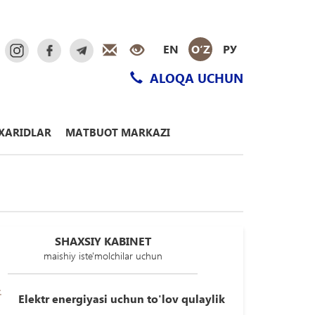
EN
O‘Z
РУ
ALOQA UCHUN
XARIDLAR
MATBUOT MARKAZI
SHAXSIY KABINET
maishiy iste'molchilar uchun
Elektr energiyasi uchun to'lov qulaylik