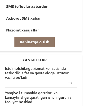
SMS to'lovlar xabardor
Axborot SMS xabar
Nazorat xarajatlar
Kabinetga o`tish
YANGILIKLAR
Iste’molchilarga xizmat ko‘rsatishda
tezkorlik, sifat va qayta aloqa ustuvor
vazifa bo‘ladi
Yangiyo‘l tumanida qarzdorlikni
kamaytirishga qaratilgan ishchi guruhlar
faoliyat boshladi