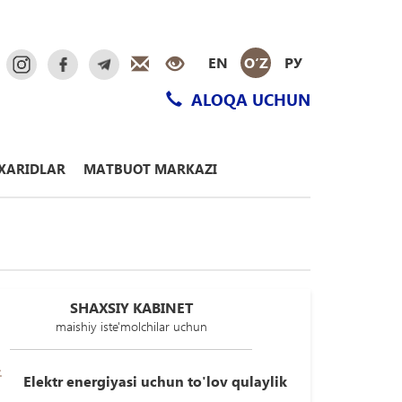
EN
O‘Z
РУ
ALOQA UCHUN
XARIDLAR
MATBUOT MARKAZI
SHAXSIY KABINET
maishiy iste'molchilar uchun
Elektr energiyasi uchun to'lov qulaylik