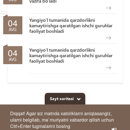
vazifa bo‘ladi
04
Yangiyo‘l tumanida qarzdorlikni
kamaytirishga qaratilgan ishchi guruhlar
AVG
faoliyat boshladi
04
Yangiyo‘l tumanida qarzdorlikni
kamaytirishga qaratilgan ishchi guruhlar
AVG
faoliyat boshladi
Sayt xaritasi
Diqqat! Agar siz matnda xatoliklarni aniqlasangiz,
ularni belgilab, ma`muriyatni xabardor qilish uchun
Ctrl+Enter tugmalarini bosing