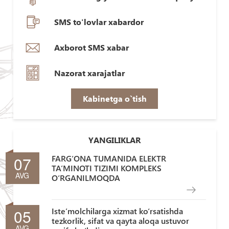
SMS to'lovlar xabardor
Axborot SMS xabar
Nazorat xarajatlar
Kabinetga o`tish
YANGILIKLAR
07
FARG‘ONA TUMANIDA ELEKTR
TA’MINOTI TIZIMI KOMPLEKS
AVG
O‘RGANILMOQDA
05
Iste’molchilarga xizmat ko‘rsatishda
tezkorlik, sifat va qayta aloqa ustuvor
AVG