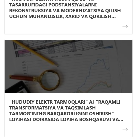
TASARRUFIDAGI PODSTANSIYALARNI
REKONSTRUKSIYA VA MODERNIZATSIYA QILISH
UCHUN MUHANDISLIK, XARID VA QURILISH
SHARTNOMALARI BО‘YICHA TANLOV
“HUDUDIY ELEKTR TARMOQLARI” AJ “RAQAMLI
TRANSFORMATSIYA VA TAQSIMLASH
TARMOG‘INING BARQARORLIGINI OSHIRISH”
LOYIHASI DOIRASIDA LOYIHA BOSHQARUVI VA
NAZORATI BO‘YICHA KONSULTANT TANLASH