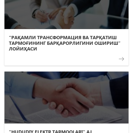
“РАҚАМЛИ ТРАНСФОРМАЦИЯ ВА ТАРҚАТИШ
ТАРМОҒИНИНГ БАРҚАРОРЛИГИНИ ОШИРИШ”
ЛОЙИҲАСИ
"HUDUDIY ELEKTR TARMOQLARI" AJ