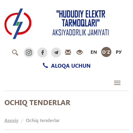
"HUDUDIY ELEKTR
TARMOQLARI"
AKSIYADORLIK JAMIYATI
EN
O‘Z
РУ
ALOQA UCHUN
Toggle
navigati
OCHIQ TENDERLAR
Asosiy
Ochiq tenderlar