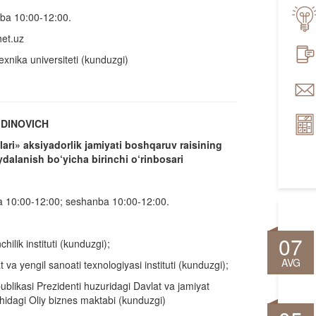
ba 10:00-12:00.
et.uz
exnika universiteti (kunduzgi)
IDINOVICH
ari» aksiyadorlik jamiyati boshqaruv raisining
ydalanish bo‘yicha birinchi o‘rinbosari
 10:00-12:00; seshanba 10:00-12:00.
07
hilik instituti (kunduzgi);
AVG
va yengil sanoati texnologiyasi instituti (kunduzgi);
blikasi Prezidenti huzuridagi Davlat va jamiyat
hidagi Oliy biznes maktabi (kunduzgi)