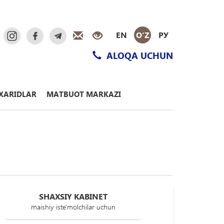
EN
O‘Z
РУ
ALOQA UCHUN
XARIDLAR
MATBUOT MARKAZI
SHAXSIY KABINET
maishiy iste'molchilar uchun