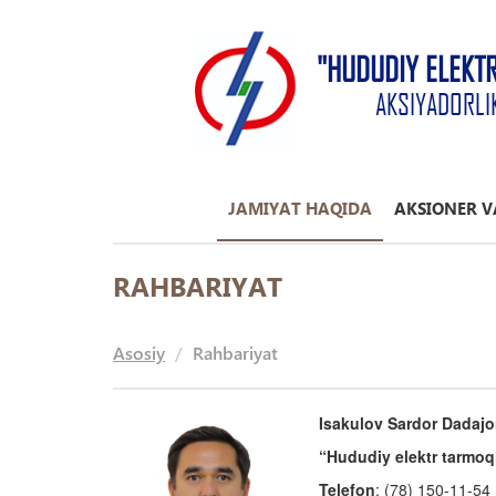
"HUDUDIY ELEKT
AKSIYADORLI
JAMIYAT HAQIDA
AKSIONER V
RAHBARIYAT
Asosiy
Rahbariyat
Isakulov Sardor Dadaj
“Hududiy elektr tarmoql
Telefon
: (78) 150-11-54