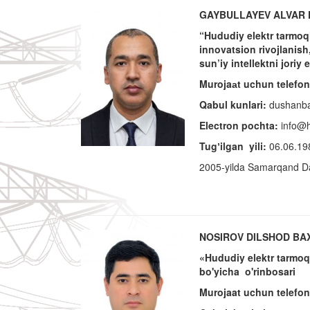
GAYBULLAYEV ALVAR 
“Hududiy elektr tarmoql
innovatsion rivojlanish
sun’iy intellektni joriy
Murojaаt uchun telefon
Qabul kunlari:
dushanba 
Electron pochta:
info@h
Tugʼilgan yili:
06.06.19
2005-yilda Samarqand Davl
NOSIROV DILSHOD BA
«Hududiy elektr tarmoq
bo'yicha o'rinbosari
Murojaat uchun telefon