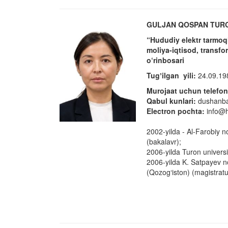
GULJAN QOSPAN TURG
“Hududiy elektr tarmoql
moliya-iqtisod, transfo
o‘rinbosari
Tugʼilgan yili:
24.09.19
Murojaat uchun telefo
Qabul kunlari:
dushanba
Electron pochta:
info@h
2002-yilda - Al-Farobiy n
(bakalavr);
2006-yilda Turon universit
2006-yilda K. Satpayev no
(Qozog‘iston) (magistrat