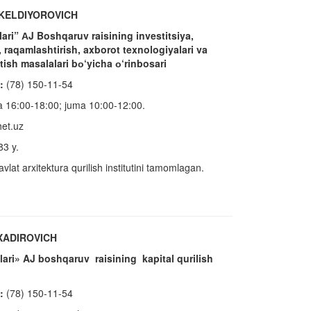
KELDIYOROVICH
ari” АJ Boshqaruv raisining investitsiya,
, raqamlashtirish, axborot texnologiyalari va
 etish masalalari bо‘yicha о‘rinbosari
:
(78) 150-11-54
16:00-18:00; juma 10:00-12:00.
et.uz
83 y.
at arxitektura qurilish institutini tamomlagan.
XADIROVICH
lari» AJ boshqaruv raisining kapital qurilish
:
(78) 150-11-54