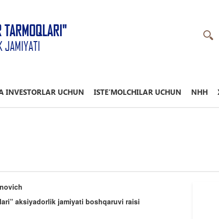
R TARMOQLARI"
K JAMIYATI
A INVESTORLAR UCHUN
ISTE’MOLCHILAR UCHUN
NHH
onovich
ari” aksiyadorlik jamiyati boshqaruvi raisi