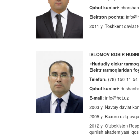
Qabul kunlari:
chorshan
Elektron pochta:
info@h
2011 y. Toshkent davlat t
ISLOMOV BOBIR HUSN
«Hududiy elektr tarmoql
Elektr tarmoqlaridan fo
Telefon:
(78) 150-11-54
Qabul kunlari:
dushanba
E-mail:
info@het.uz
2003 y. Navoiy davlat konc
2005 y. Buxoro oziq-ovqat 
2012 y. О‘zbekiston Respu
qurilish akademiyasi qos