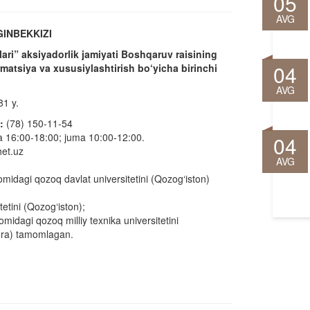
05
AVG
INBEKKIZI
ari” aksiyadorlik jamiyati Boshqaruv raisining
04
rmatsiya va xususiylashtirish bo‘yicha birinchi
AVG
81 y.
n:
(78) 150-11-54
 16:00-18:00; juma 10:00-12:00.
04
et.uz
AVG
omidagi qozoq davlat universitetini (Qozog‘iston)
etini (Qozog‘iston);
midagi qozoq milliy texnika universitetini
ura) tamomlagan.