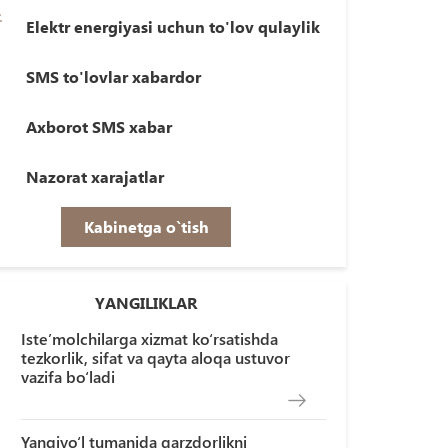
Elektr energiyasi uchun to'lov qulaylik
SMS to'lovlar xabardor
Axborot SMS xabar
Nazorat xarajatlar
Kabinetga o`tish
YANGILIKLAR
Iste’molchilarga xizmat ko‘rsatishda
tezkorlik, sifat va qayta aloqa ustuvor
vazifa bo‘ladi
Yangiyo‘l tumanida qarzdorlikni