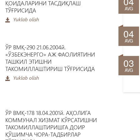
04
ҚОИДАЛАРИНИ ТАСДИҚЛАШ
AVG
ТЎҒРИСИДА
Yuklab olish
04
AVG
ЎР ВМҚ-290 21.06.2004й.
«ЎЗБЕКЭНЕРГО» АЖ ФАОЛИЯТИНИ
03
ТАШКИЛ ЭТИШНИ
ТАКОМИЛЛАШТИРИШ ТЎҒРИСИДА
AVG
Yuklab olish
ЎР ВМҚ-178 18.04.2001й. АҲОЛИГА
КОММУНАЛ ХИЗМАТ КЎРСАТИШНИ
ТАКОМИЛЛАШТИРИШГА ДОИР
ҚЎШИМЧА ЧОРА-ТАДБИРЛАР