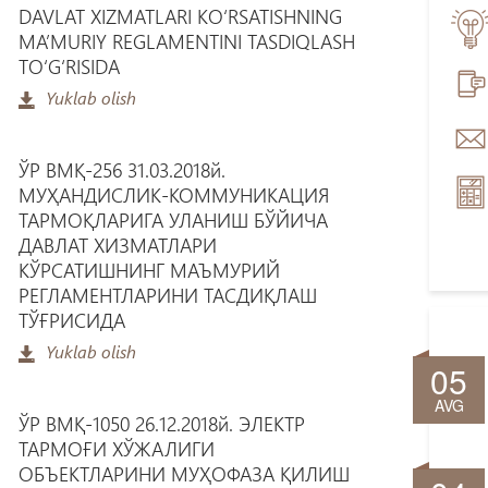
DAVLAT XIZMATLARI KО‘RSATISHNING
MA’MURIY REGLAMENTINI TASDIQLASH
TО‘G‘RISIDA
Yuklab olish
ЎР ВМҚ-256 31.03.2018й.
МУҲАНДИСЛИК-КОММУНИКАЦИЯ
ТАРМОҚЛАРИГА УЛАНИШ БЎЙИЧА
ДАВЛАТ ХИЗМАТЛАРИ
КЎРСАТИШНИНГ МАЪМУРИЙ
РЕГЛАМЕНТЛАРИНИ ТАСДИҚЛАШ
ТЎҒРИСИДА
Yuklab olish
05
AVG
ЎР ВМҚ-1050 26.12.2018й. ЭЛЕКТР
ТАРМОҒИ ХЎЖАЛИГИ
ОБЪЕКТЛАРИНИ МУҲОФАЗА ҚИЛИШ