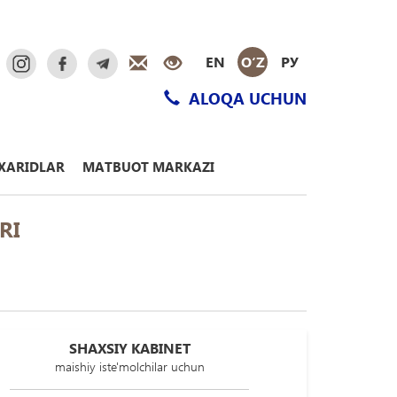
EN
O‘Z
РУ
ALOQA UCHUN
XARIDLAR
MATBUOT MARKAZI
RI
SHAXSIY KABINET
maishiy iste'molchilar uchun