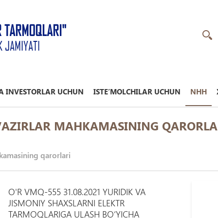
R TARMOQLARI"
K JAMIYATI
A INVESTORLAR UCHUN
ISTE’MOLCHILAR UCHUN
NHH
 VAZIRLAR MAHKAMASINING QARORLA
kamasining qarorlari
O'R VMQ-555 31.08.2021 YURIDIK VA
JISMONIY SHAXSLARNI ELEKTR
TARMOQLARIGA ULASH BО‘YICHA