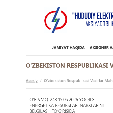
"HUDUDIY ELEKT
AKSIYADORLI
JAMIYAT HAQIDA
AKSIONER V
O'ZBEKISTON RESPUBLIKASI
Asosiy
O'zbekiston Respublikasi Vazirlar Mah
O'R VMQ-243 15.05.2026 YOQILGʻI-
ENERGETIKA RESURSLARI NARXLARINI
BELGILASH TOʻGʻRISIDA