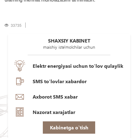
33735
SHAXSIY KABINET
maishiy iste'molchilar uchun
Elektr energiyasi uchun to'lov qulaylik
SMS to'lovlar xabardor
Axborot SMS xabar
Nazorat xarajatlar
Kabinetga o`tish