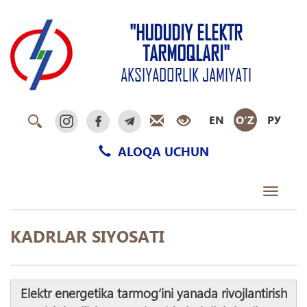
"HUDUDIY ELEKTR
TARMOQLARI"
AKSIYADORLIK JAMIYATI
EN
O‘Z
РУ
ALOQA UCHUN
Toggle
navigati
KADRLAR SIYOSATI
Elektr energetika tarmog‘ini yanada rivojlantirish