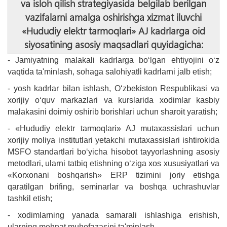
va isloh qilish strategiyasida belgilab berilgan
vazifalarni amalga oshirishga xizmat iluvchi
«Hududiy elektr tarmoqlari» AJ kadrlarga oid
siyosatining asosiy maqsadlari quyidagicha:
- Jamiyatning malakali kadrlarga bo‘lgan ehtiyojini o‘z
vaqtida ta'minlash, sohaga salohiyatli kadrlarni jalb etish;
- yosh kadrlar bilan ishlash, O‘zbekiston Respublikasi va
xorijiy o‘quv markazlari va kurslarida xodimlar kasbiy
malakasini doimiy oshirib borishlari uchun sharoit yaratish;
- «Hududiy elektr tarmoqlari» AJ mutaxassislari uchun
xorijiy moliya institutlari yetakchi mutaxassislari ishtirokida
MSFO standartlari bo‘yicha hisobot tayyorlashning asosiy
metodlari, ularni tatbiq etishning o‘ziga xos xususiyatlari va
«Korxonani boshqarish» ERP tizimini joriy etishga
qaratilgan brifing, seminarlar va boshqa uchrashuvlar
tashkil etish;
- xodimlarning yanada samarali ishlashiga erishish,
ularning mehnat muhofazasini ta'minlash.