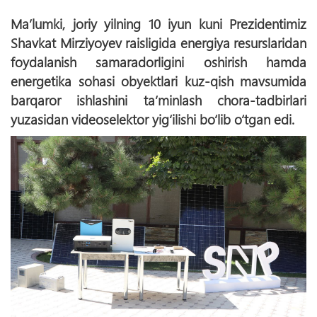
Ma’lumki, joriy yilning 10 iyun kuni Prezidentimiz
Shavkat Mirziyoyev raisligida energiya resurslaridan
foydalanish samaradorligini oshirish hamda
energetika sohasi obyektlari kuz-qish mavsumida
barqaror ishlashini ta’minlash chora-tadbirlari
yuzasidan videoselektor yig‘ilishi bо‘lib о‘tgan edi.