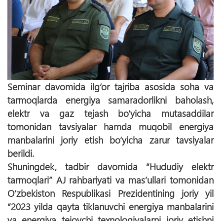
Seminar davomida ilg‘or tajriba asosida soha va
tarmoqlarda energiya samaradorlikni baholash,
elektr va gaz tejash bо‘yicha mutasaddilar
tomonidan tavsiyalar hamda muqobil energiya
manbalarini joriy etish bо‘yicha zarur tavsiyalar
berildi.
Shuningdek, tadbir davomida “Hududiy elektr
tarmoqlari” AJ rahbariyati va mas’ullari tomonidan
О‘zbekiston Respublikasi Prezidentining joriy yil
“2023 yilda qayta tiklanuvchi energiya manbalarini
va energiya tejovchi texnologiyalarni joriy etishni