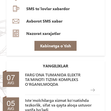
SMS to'lovlar xabardor
Axborot SMS xabar
Nazorat xarajatlar
Kabinetga o`tish
YANGILIKLAR
07
FARG‘ONA TUMANIDA ELEKTR
TA’MINOTI TIZIMI KOMPLEKS
AVG
O‘RGANILMOQDA
05
Iste’molchilarga xizmat ko‘rsatishda
tezkorlik, sifat va qayta aloqa ustuvor
AVG
vazifa bo‘ladi