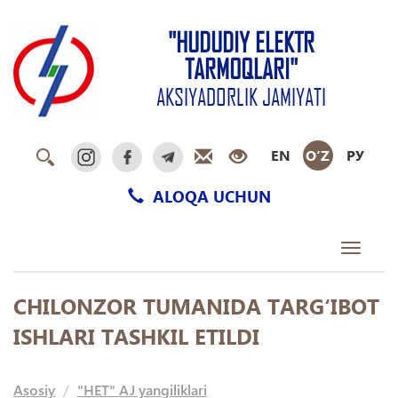
"HUDUDIY ELEKTR
TARMOQLARI"
AKSIYADORLIK JAMIYATI
EN
O‘Z
РУ
ALOQA UCHUN
Toggle
navigati
CHILONZOR TUMANIDA TARG‘IBOT
ISHLARI TASHKIL ETILDI
Asosiy
"HET" AJ yangiliklari