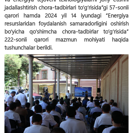
jadallashtirish chora-tadbirlari tо‘g‘risida”gi 57-sonli
qarori hamda 2024 yil 14 iyundagi “Energiya
resurslaridan foydalanish samaradorligini oshirish
bо‘yicha qо‘shimcha chora-tadbirlar tо‘g‘risida”
222-sonli qarori mazmun mohiyati haqida
tushunchalar berildi.