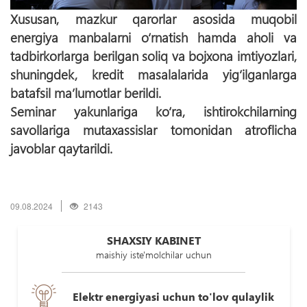
Xususan, mazkur qarorlar asosida muqobil
energiya manbalarni о‘rnatish hamda aholi va
tadbirkorlarga berilgan soliq va bojxona imtiyozlari,
shuningdek, kredit masalalarida yig‘ilganlarga
batafsil ma’lumotlar berildi.
Seminar yakunlariga kо‘ra, ishtirokchilarning
savollariga mutaxassislar tomonidan atroflicha
javoblar qaytarildi.
09.08.2024
2143
SHAXSIY KABINET
maishiy iste'molchilar uchun
Elektr energiyasi uchun to'lov qulaylik