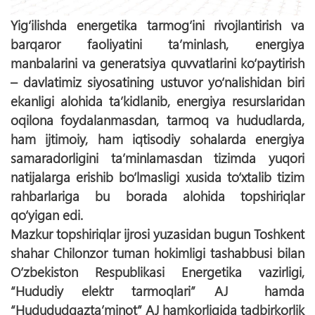
Yig‘ilishda energetika tarmog‘ini rivojlantirish va
barqaror faoliyatini ta’minlash, energiya
manbalarini va generatsiya quvvatlarini kо‘paytirish
– davlatimiz siyosatining ustuvor yо‘nalishidan biri
ekanligi alohida ta’kidlanib, energiya resurslaridan
oqilona foydalanmasdan, tarmoq va hududlarda,
ham ijtimoiy, ham iqtisodiy sohalarda energiya
samaradorligini ta’minlamasdan tizimda yuqori
natijalarga erishib bо‘lmasligi xusida tо‘xtalib tizim
rahbarlariga bu borada alohida topshiriqlar
qо‘yigan edi.
Mazkur topshiriqlar ijrosi yuzasidan bugun Toshkent
shahar Chilonzor tuman hokimligi tashabbusi bilan
О‘zbekiston Respublikasi Energetika vazirligi,
“Hududiy elektr tarmoqlari” AJ hamda
“Hudududgazta’minot” AJ hamkorligida tadbirkorlik