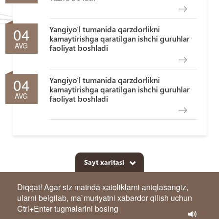
04
Yangiyo‘l tumanida qarzdorlikni
kamaytirishga qaratilgan ishchi guruhlar
AVG
faoliyat boshladi
04
Yangiyo‘l tumanida qarzdorlikni
kamaytirishga qaratilgan ishchi guruhlar
AVG
faoliyat boshladi
Sayt xaritasi
Diqqat! Agar siz matnda xatoliklarni aniqlasangiz,
ularni belgilab, ma`muriyatni xabardor qilish uchun
Ctrl+Enter tugmalarini bosing