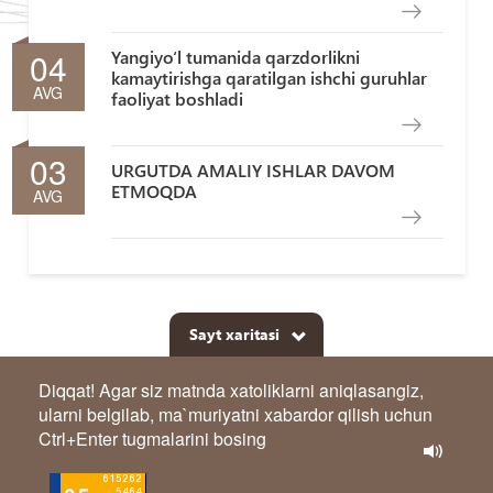
04
Yangiyo‘l tumanida qarzdorlikni
kamaytirishga qaratilgan ishchi guruhlar
AVG
faoliyat boshladi
03
URGUTDA AMALIY ISHLAR DAVOM
ETMOQDA
AVG
Sayt xaritasi
Diqqat! Agar siz matnda xatoliklarni aniqlasangiz,
ularni belgilab, ma`muriyatni xabardor qilish uchun
Ctrl+Enter tugmalarini bosing