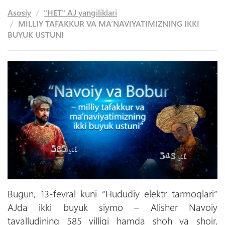
Asosiy
"HET" AJ yangiliklari
MILLIY TAFAKKUR VA MA’NAVIYATIMIZNING IKKI
BUYUK USTUNI
Bugun, 13-fevral kuni “Hududiy elektr tarmoqlari”
AJda ikki buyuk siymo – Alisher Navoiy
tavalludining 585 yilligi hamda shoh va shoir,