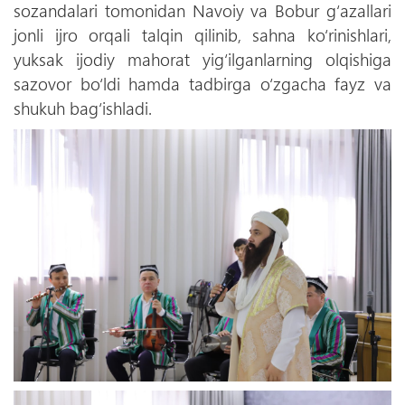
sozandalari tomonidan Navoiy va Bobur g‘azallari
jonli ijro orqali talqin qilinib, sahna ko‘rinishlari,
yuksak ijodiy mahorat yig‘ilganlarning olqishiga
sazovor bo‘ldi hamda tadbirga o‘zgacha fayz va
shukuh bag‘ishladi.