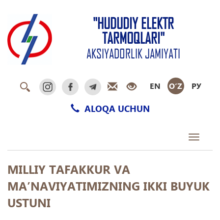
"HUDUDIY ELEKTR
TARMOQLARI"
AKSIYADORLIK JAMIYATI
EN
O‘Z
РУ
ALOQA UCHUN
Toggle
navigati
MILLIY TAFAKKUR VA
MA’NAVIYATIMIZNING IKKI BUYUK
USTUNI