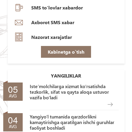
SMS to'lovlar xabardor
Axborot SMS xabar
Nazorat xarajatlar
Kabinetga o`tish
YANGILIKLAR
05
Iste’molchilarga xizmat ko‘rsatishda
tezkorlik, sifat va qayta aloqa ustuvor
AVG
vazifa bo‘ladi
04
Yangiyo‘l tumanida qarzdorlikni
kamaytirishga qaratilgan ishchi guruhlar
AVG
faoliyat boshladi