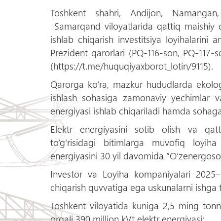
Toshkent shahri, Andijon, Namangan
Samarqand viloyatlarida qattiq maishiy ch
ishlab chiqarish investitsiya loyihalarini a
Prezident qarorlari (PQ-116-son, PQ-117-s
(https://t.me/huquqiyaxborot_lotin/9115).
Qarorga ko‘ra, mazkur hududlarda ekologik
ishlash sohasiga zamonaviy yechimlar va 
energiyasi ishlab chiqariladi hamda sohaga to
Elektr energiyasini sotib olish va qatt
to‘g‘risidagi bitimlarga muvofiq loyiha
energiyasini 30 yil davomida “O‘zenergosot
Investor va Loyiha kompaniyalari 2025–
chiqarish quvvatiga ega uskunalarni ishga t
Toshkent viloyatida kuniga 2,5 ming tonna
orqali 390 million kVt elektr energiyasi;