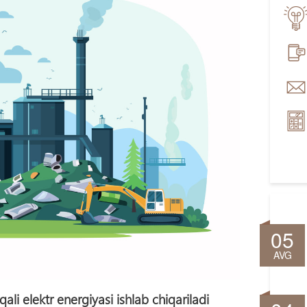
05
AVG
ali elektr energiyasi ishlab chiqariladi