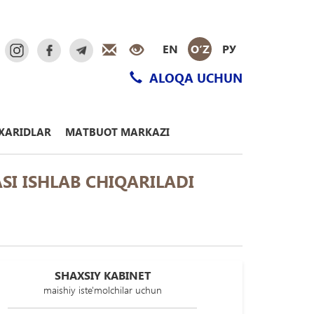
EN
O‘Z
РУ
ALOQA UCHUN
XARIDLAR
MATBUOT MARKAZI
SI ISHLAB CHIQARILADI
SHAXSIY KABINET
maishiy iste'molchilar uchun