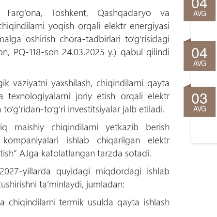
04
, Farg‘ona, Toshkent, Qashqadaryo va
AVG
iqindilarni yoqish orqali elektr energiyasi
malga oshirish chora-tadbirlari to‘g‘risidagi
04
on, PQ-118-son 24.03.2025 y.) qabul qilindi
AVG
 vaziyatni yaxshilash, chiqindilarni qayta
03
texnologiyalarni joriy etish orqali elektr
‘g‘ridan-to‘g‘ri investitsiyalar jalb etiladi.
AVG
iq maishiy chiqindilarni yetkazib berish
 kompaniyalari ishlab chiqarilgan elektr
ish” AJga kafolatlangan tarzda sotadi.
2027-yillarda quyidagi miqdordagi ishlab
ushirishni ta’minlaydi, jumladan:
 chiqindilarni termik usulda qayta ishlash