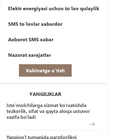
Elektr energiyasi uchun to'lov qulaylik
SMS to'lovlar xabardor
Axborot SMS xabar
Nazorat xarajatlar
Kabinetga o`tish
YANGILIKLAR
Iste’molchilarga xizmat ko‘rsatishda
tezkorlik, sifat va qayta aloqa ustuvor
vazifa bo‘ladi
Yangiyo‘l tumanida qarzdorlikni