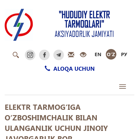
"HUDUDIY ELEKTR
TARMOQLARI"
AKSIYADORLIK JAMIYATI
EN
O‘Z
РУ
ALOQA UCHUN
Toggle
navigati
ELEKTR TARMOG‘IGA
O‘ZBOSHIMCHALIK BILAN
ULANGANLIK UCHUN JINOIY
JAVOBGARLIK BOR