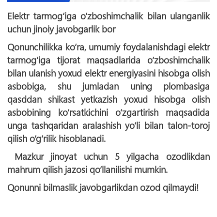
Elektr tarmog‘iga o‘zboshimchalik bilan ulanganlik
uchun jinoiy javobgarlik bor
Qonunchilikka ko‘ra, umumiy foydalanishdagi elektr
tarmog‘iga tijorat maqsadlarida o‘zboshimchalik
bilan ulanish yoxud elektr energiyasini hisobga olish
asbobiga, shu jumladan uning plombasiga
qasddan shikast yetkazish yoxud hisobga olish
asbobining ko‘rsatkichini o‘zgartirish maqsadida
unga tashqaridan aralashish yo‘li bilan talon-toroj
qilish o‘g‘rilik hisoblanadi.
Mazkur jinoyat uchun 5 yilgacha ozodlikdan
mahrum qilish jazosi qo‘llanilishi mumkin.
Qonunni bilmaslik javobgarlikdan ozod qilmaydi!