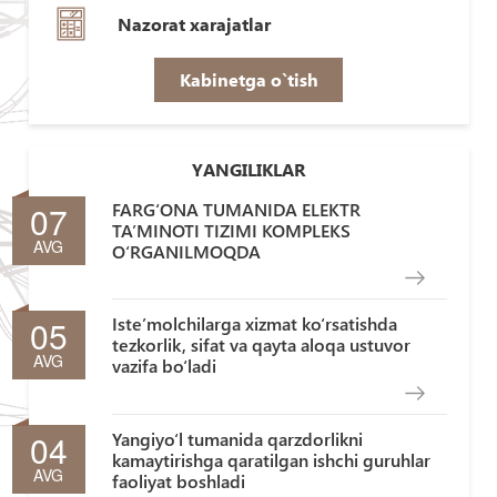
Nazorat xarajatlar
Kabinetga o`tish
YANGILIKLAR
07
FARG‘ONA TUMANIDA ELEKTR
TA’MINOTI TIZIMI KOMPLEKS
AVG
O‘RGANILMOQDA
05
Iste’molchilarga xizmat ko‘rsatishda
tezkorlik, sifat va qayta aloqa ustuvor
AVG
vazifa bo‘ladi
04
Yangiyo‘l tumanida qarzdorlikni
kamaytirishga qaratilgan ishchi guruhlar
AVG
faoliyat boshladi