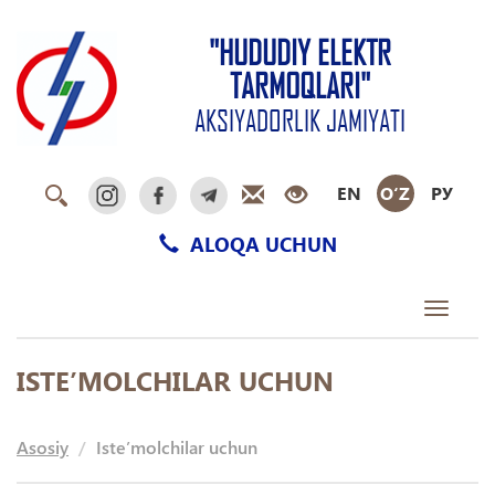
"HUDUDIY ELEKTR
TARMOQLARI"
AKSIYADORLIK JAMIYATI
EN
O‘Z
РУ
ALOQA UCHUN
Toggle
navigati
ISTE’MOLCHILAR UCHUN
Asosiy
Iste’molchilar uchun