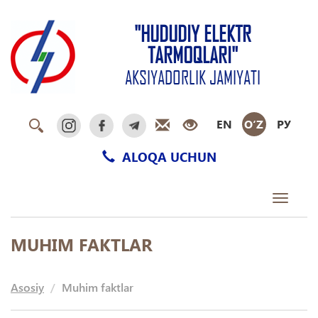
"HUDUDIY ELEKTR
TARMOQLARI"
AKSIYADORLIK JAMIYATI
EN
O‘Z
РУ
ALOQA UCHUN
Toggle
navigati
MUHIM FAKTLAR
Asosiy
Muhim faktlar