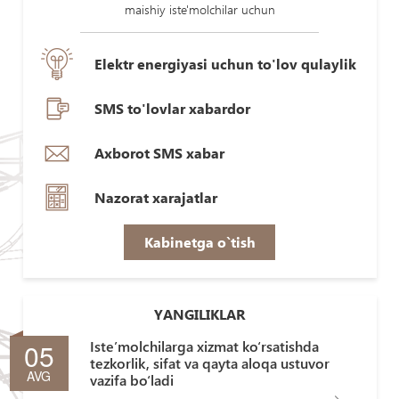
maishiy iste'molchilar uchun
Elektr energiyasi uchun to'lov qulaylik
SMS to'lovlar xabardor
Axborot SMS xabar
Nazorat xarajatlar
Kabinetga o`tish
YANGILIKLAR
05
Iste’molchilarga xizmat ko‘rsatishda
tezkorlik, sifat va qayta aloqa ustuvor
AVG
vazifa bo‘ladi