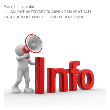
Asosiy
E'lonlar
JАMIYAT АKTSIYADORLАRNING NАVBАTDАN
TАSHQАRI UMUMIY YIGʼILISH OʼTKАZILISHI