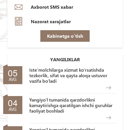
Axborot SMS xabar
Nazorat xarajatlar
Kabinetga o`tish
YANGILIKLAR
05
Iste’molchilarga xizmat ko‘rsatishda
tezkorlik, sifat va qayta aloqa ustuvor
AVG
vazifa bo‘ladi
04
Yangiyo‘l tumanida qarzdorlikni
kamaytirishga qaratilgan ishchi guruhlar
AVG
faoliyat boshladi
Yangiyo‘l tumanida qarzdorlikni