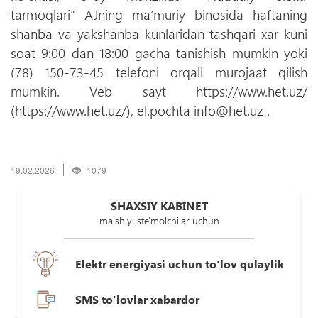
tarmoqlari” AJning maʼmuriy binosida haftaning
shanba va yakshanba kunlaridan tashqari xar kuni
soat 9:00 dan 18:00 gacha tanishish mumkin yoki
(78) 150-73-45 telefoni orqali murojaat qilish
mumkin. Veb sayt https://www.het.uz/
(https://www.het.uz/), el.pochta info@het.uz .
19.02.2026
1079
SHAXSIY KABINET
maishiy iste'molchilar uchun
Elektr energiyasi uchun to'lov qulaylik
SMS to'lovlar xabardor