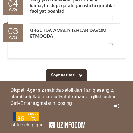
04
kamaytirishga qaratilgan ishchi guruhlar
AVG
faoliyat boshladi
03
URGUTDA AMALIY ISHLAR DAVOM
ETMOQDA
AVG
Sayt xaritasi
Diqqat! Agar siz matnda xatoliklarni aniqlasangiz,
ularni belgilab, ma`muriyatni xabardor qilish uchun
Ctrl+Enter tugmalarini bosing
Ishlab chiqilgan: