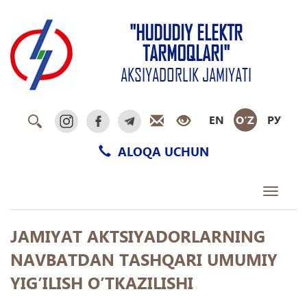
"HUDUDIY ELEKTR
TARMOQLARI"
AKSIYADORLIK JAMIYATI
EN
O‘Z
РУ
ALOQA UCHUN
Toggle
navigati
JАMIYAT АKTSIYADORLАRNING
NАVBАTDАN TАSHQАRI UMUMIY
YIGʼILISH OʼTKАZILISHI