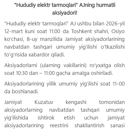
“Hududiy elektr tarmoqlari” AJning hurmatli
aksiyadori!
“Hududiy elektr tarmoqlari” AJ ushbu bilan 2026-yil
12-mart kuni soat 11:00 da Toshkent shahri, Osiyo
koʻchasi, 8-uy manzilida Jamiyat aksiyadorlarining
navbatdan tashqari umumiy yigʻilishi oʻtkazilishi
toʻgʻrisida xabardor qiladi.
Aksiyadorlarni (ularning vakillarini) roʻyxatga olish
soat 10:30 dan – 11:00 gacha amalga oshiriladi.
Aksiyadorlarining yillik umumiy yigʻilishi soat 11-00
da boshlanadi.
Jamiyat Kuzatuv kengashi tomonidan
aksiyadorlarning navbatdan tashqari umumiy
yigʻilishida ishtirok etish uchun jamiyat
aksiyadorlarining reestrini shakllantirish sanasi