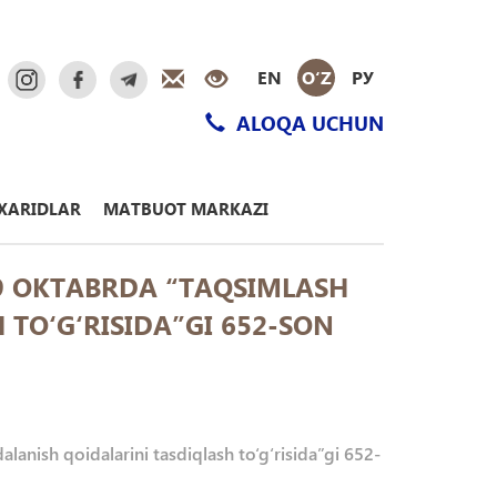
EN
O‘Z
РУ
ALOQA UCHUN
XARIDLAR
MATBUOT MARKAZI
 9 OKTABRDA “TAQSIMLASH
TO‘G‘RISIDA”GI 652-SON
anish qoidalarini tasdiqlash to‘g‘risida”gi 652-