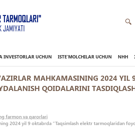
R TARMOQLARI"
K JAMIYATI
A INVESTORLAR UCHUN
ISTE’MOLCHILAR UCHUN
NHH
 VAZIRLAR MAHKAMASINING 2024 YIL
DALANISH QOIDALARINI TASDIQLASH 
ng farmon va qarorlari
ng 2024 yil 9 oktabrda “Taqsimlash elektr tarmoqlaridan foydal