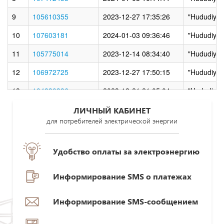
9
105610355
2023-12-27 17:35:26
"Hududiy el
10
107603181
2024-01-03 09:36:46
"Hududiy el
11
105775014
2023-12-14 08:34:40
"Hududiy el
12
106972725
2023-12-27 17:50:15
"Hududiy el
13
104830386
2023-12-21 21:05:04
"Hududiy el
14
107331056
2023-12-28 16:00:02
"Hududiy el
ЛИЧНЫЙ КАБИНЕТ
для потребителей электрической энергии
15
106419490
2023-12-22 16:49:47
"Hududiy el
16
107800612
2024-01-03 09:42:02
"Hududiy el
Удобство оплаты за электроэнергию
17
105267291
2023-12-12 08:26:53
"Hududiy el
Информирование SMS о платежах
18
104892077
2023-12-21 21:18:22
"Hududiy el
Информирование SMS-сообщением
19
107847216
2024-01-03 10:58:00
"Hududiy el
20
106247874
2023-12-18 13:52:19
"Hududiy el