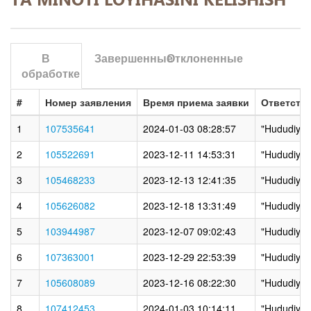
В
Завершенные
Отклоненные
обработке
#
Номер заявления
Время приема заявки
Ответств
1
107535641
2024-01-03 08:28:57
"Hududiy el
2
105522691
2023-12-11 14:53:31
"Hududiy el
3
105468233
2023-12-13 12:41:35
"Hududiy el
4
105626082
2023-12-18 13:31:49
"Hududiy el
5
103944987
2023-12-07 09:02:43
"Hududiy el
6
107363001
2023-12-29 22:53:39
"Hududiy el
7
105608089
2023-12-16 08:22:30
"Hududiy el
8
107412453
2024-01-03 10:14:11
"Hududiy el