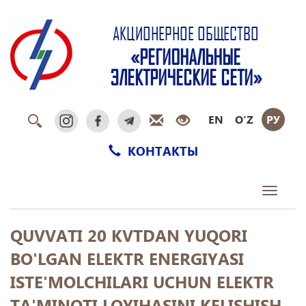
АКЦИОНЕРНОЕ ОБЩЕСТВО
«РЕГИОНАЛЬНЫЕ
ЭЛЕКТРИЧЕСКИЕ СЕТИ»
EN
O‘Z
РУ
КОНТАКТЫ
Toggle
navigati
QUVVATI 20 KVTDAN YUQORI
BO'LGAN ELEKTR ENERGIYASI
ISTE'MOLCHILARI UCHUN ELEKTR
TA'MINOTI LOYIHASINI KELISHISH