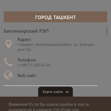
ГОРОД ТАШКЕНТ
Бектемирский РЭП
Адрес:
г.Ташкент, Бектемирский район, ул. Байкаро,
дом 13а
Телефон:
(+998 71) 295-01-26
Веб-сайт:
Карта сайта
Сергелийский РЭП
Адрес:
Внимание! Если Вы нашли ошибку в тексте,
г.Ташкент, массив Спутник, 6/6
выделите её и нажмите Ctrl+Enter для