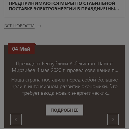
ПРЕДПРИНИМАЮТСЯ МЕРЫ ПО СТАБИЛЬНОЙ
ПОСТАВКЕ ЭЛЕКТРОЭНЕРГИИ В ПРАЗДНИЧНЫЕ
ДНИ
ВСЕ НОВОСТИ
04
Май
Президент Республики Узбекистан Шавкат
Мирзиёев 4 мая 2020 г. провел совещание по
вопросам повышения эффективности в
Наша страна поставила перед собой большие
топливно-энергетической отрасли и
цели в интенсивном развитии экономики. Это
оптимизации энергопотребления.
требует ввода новых энергетических
мощностей, эффективного использования
имеющихся ресурсов.
ПОДРОБНЕЕ
‹
›