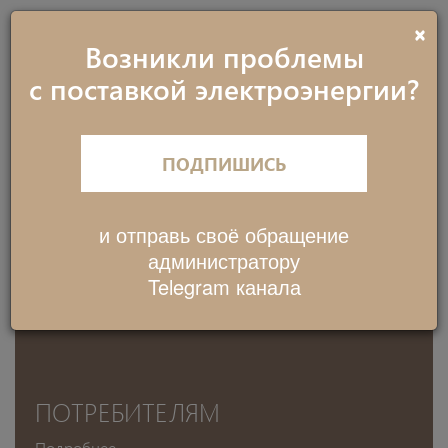
×
АКЦИОНЕРНОЕ ОБЩЕСТВО
Возникли проблемы
«РЕГИОНАЛЬНЫЕ
с поставкой электроэнергии?
ЭЛЕКТРИЧЕСКИЕ СЕТИ»
ПОДПИШИСЬ
EN
O‘Z
РУ
КОНТАКТЫ
и отправь своё обращение
администратору
Toggle
Telegram канала
navigati
РЕБИТЕЛЯМ
ИНТЕР
ГОСУДА
нее
Подробнее