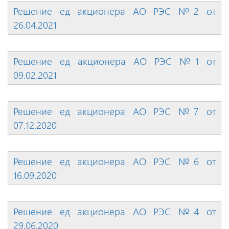
Решение ед акционера АО РЭС №2 от
26.04.2021
Решение ед акционера АО РЭС №1 от
09.02.2021
Решение ед акционера АО РЭС №7 от
07.12.2020
Решение ед акционера АО РЭС №6 от
16.09.2020
Решение ед акционера АО РЭС №4 от
29.06.2020