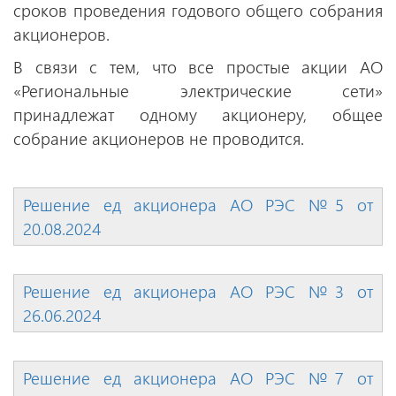
сроков проведения годового общего собрания
акционеров.
В связи с тем, что все простые акции АО
«Региональные электрические сети»
принадлежат одному акционеру, общее
собрание акционеров не проводится.
Решение ед акционера АО РЭС №5 от
20.08.202
4
Решение ед акционера АО РЭС №3 от
26.06.202
4
Решение ед акционера АО РЭС №7 от