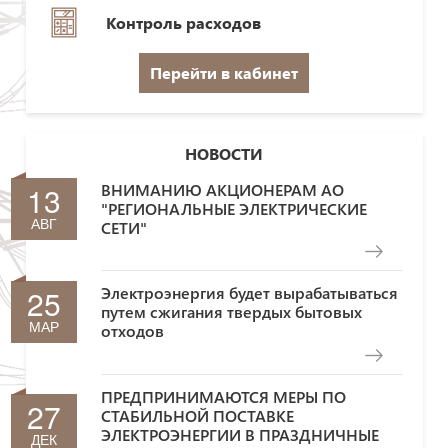
Контроль расходов
Перейти в кабинет
НОВОСТИ
13
ВНИМАНИЮ АКЦИОНЕРАМ АО
"РЕГИОНАЛЬНЫЕ ЭЛЕКТРИЧЕСКИЕ
АВГ
СЕТИ"
25
Электроэнергия будет вырабатываться
путем сжигания твердых бытовых
МАР
отходов
ПРЕДПРИНИМАЮТСЯ МЕРЫ ПО
27
СТАБИЛЬНОЙ ПОСТАВКЕ
ЭЛЕКТРОЭНЕРГИИ В ПРАЗДНИЧНЫЕ
ДЕК